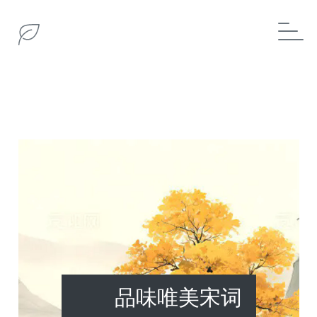
品味唯美宋词