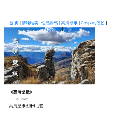
首 页
|
清纯唯美
|
性感诱惑
|
高清壁纸
|
Cosplay装扮
|
MMimage美图
|
优优日报
|
《高清壁纸》
Jan 30, 2021
高清壁纸图册[13套]