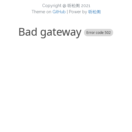
Copyright @ 听松阁 2021
Theme on
GitHub
| Power by
听松阁