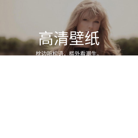
高清壁纸
枕边听松语，槛外看潮生。